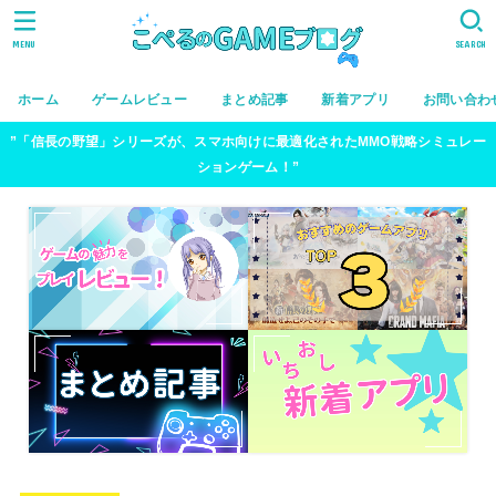
MENU
SEARCH
ホーム
ゲームレビュー
まとめ記事
新着アプリ
お問い合わ
”「信長の野望」シリーズが、スマホ向けに最適化されたMMO戦略シミュレー
ションゲーム！”