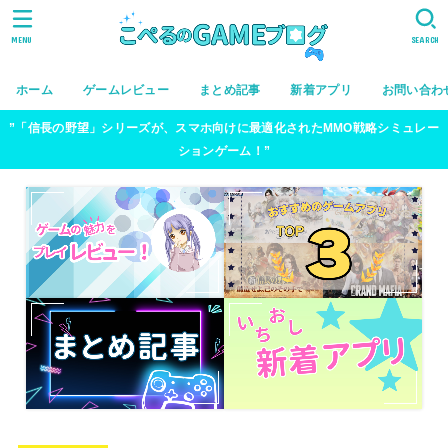
MENU
SEARCH
ホーム
ゲームレビュー
まとめ記事
新着アプリ
お問い合わ
”「信長の野望」シリーズが、スマホ向けに最適化されたMMO戦略シミュレー
ションゲーム！”