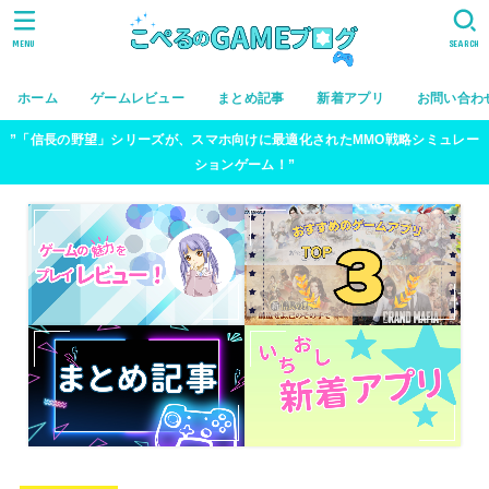
MENU
SEARCH
ホーム
ゲームレビュー
まとめ記事
新着アプリ
お問い合わ
”「信長の野望」シリーズが、スマホ向けに最適化されたMMO戦略シミュレー
ションゲーム！”