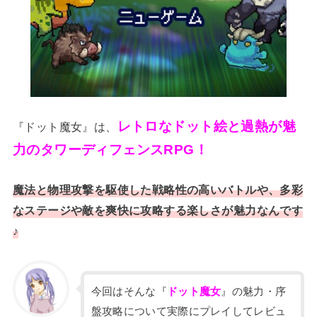
レトロなドット絵と過熱が魅
『ドット魔女』は、
力のタワーディフェンスRPG！
魔法と物理攻撃を駆使した戦略性の高いバトルや、多彩
なステージや敵を爽快に攻略する楽しさが魅力なんです
♪
今回はそんな『
ドット魔女
』の魅力・序
盤攻略について実際にプレイしてレビュ