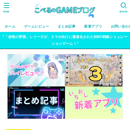
MENU
SEARCH
ホーム
ゲームレビュー
まとめ記事
新着アプリ
お問い合わ
”「信長の野望」シリーズが、スマホ向けに最適化されたMMO戦略シミュレー
ションゲーム！”